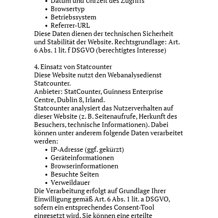
Datum und Uhrzeit des Zugriffs
Browsertyp
Betriebssystem
Referrer-URL
Diese Daten dienen der technischen Sicherheit
und Stabilität der Website. Rechtsgrundlage: Art.
6 Abs. 1 lit. f DSGVO (berechtigtes Interesse)
4. Einsatz von Statcounter
Diese Website nutzt den Webanalysedienst
Statcounter.
Anbieter: StatCounter, Guinness Enterprise
Centre, Dublin 8, Irland.
Statcounter analysiert das Nutzerverhalten auf
dieser Website (z. B. Seitenaufrufe, Herkunft des
Besuchers, technische Informationen). Dabei
können unter anderem folgende Daten verarbeitet
werden:
IP-Adresse (ggf. gekürzt)
Geräteinformationen
Browserinformationen
Besuchte Seiten
Verweildauer
Die Verarbeitung erfolgt auf Grundlage Ihrer
Einwilligung gemäß Art. 6 Abs. 1 lit. a DSGVO,
sofern ein entsprechendes Consent-Tool
eingesetzt wird. Sie können eine erteilte