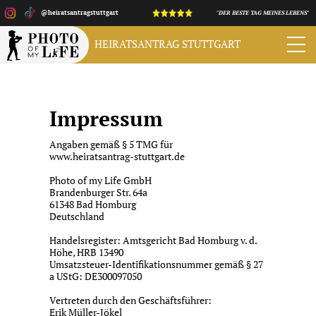
@heiratsantragstuttgart
"DER BESTE TAG MEINES LEBENS"
HEIRATSANTRAG
STUTTGART
Impressum
Angaben gemäß § 5 TMG für
www.heiratsantrag-stuttgart.de
Photo of my Life GmbH
Brandenburger Str. 64a
61348 Bad Homburg
Deutschland
Handelsregister: Amtsgericht Bad Homburg v. d.
Höhe, HRB 13490
Umsatzsteuer-Identifikationsnummer gemäß § 27
a UStG: DE300097050
Vertreten durch den Geschäftsführer:
Erik Müller-Jökel